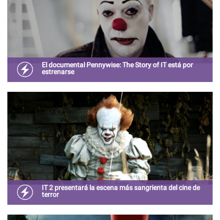
El documental Pennywise: The Story of IT está por
estrenarse
Está por estrenarse el documental Pennywise: The Story
Of IT. ¿Qué secretos revelará el detrás de cámaras de la
siniestra miniserie?
IT 2 presentará la escena más sangrienta del cine de
terror
En esta nueva entrega los protagonistas regresan a Derry
como adultos para terminar con la maldad de su eterno