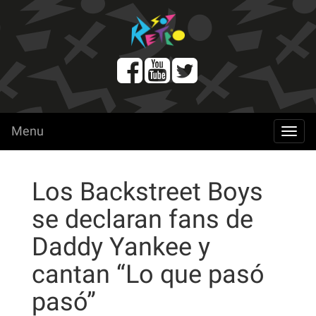
Menu
menu
Los Backstreet Boys
se declaran fans de
Daddy Yankee y
cantan “Lo que pasó
pasó”