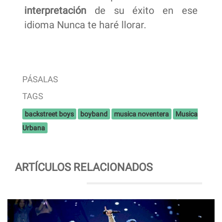
interpretación
de su éxito en ese
idioma Nunca te haré llorar.
PÁSALAS
TAGS
backstreet boys
boyband
musica noventera
Musica
Urbana
ARTÍCULOS RELACIONADOS