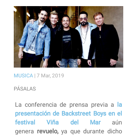
MUSICA
|
7 Mar, 2019
PÁSALAS
La conferencia de prensa previa a
la
presentación de
Backstreet Boys
en el
festival
Viña del Mar
aún
genera
revuelo,
ya que durante dicho