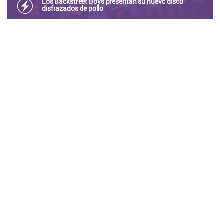
Los Backstreet Boys presentan su nuevo disco
disfrazados de pollo
La banda estuvo este jueves en el programa de Jimmy
Fallon para promocionar el disco e interpretar uno de sus
singles.