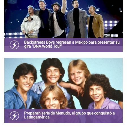
Backstreets Boys regresan a México para presentar su
gira “DNA World Tour”
La banda que cuentan con 11 discos y que ha vendido
más de 140 millones de copias en todo el mundo regresa
a México.
Preparan serie de Menudo, el grupo que conquistó a
Latinoamérica
El productor informó que ya ha tenido un acercamiento