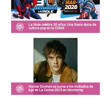
La Mole celebra 30 años: Una fiesta épica de
cultura pop en la CDMX
La convención de entretenimiento más
importante de México está de manteles largos.
Este 13, 14 y 15 de marzo de 2026, La Mole
Convention celebrará su 30 aniversario
Hunter Doohan se suma a los invitados de
lujo en La Conve 2025 en Monterrey
El actor visitará la Sultana del Norte durante el
evento los días 5 y 6 de julio en Cintermex.
Monterrey, N.L. — ¡La Conve lo volvió a hacer!
Este miércoles 11 de junio se anunció que