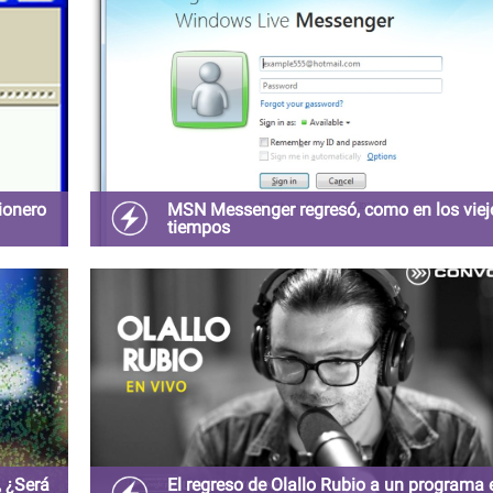
ionero
MSN Messenger regresó, como en los viej
tiempos
 de
La aplicación de chat para chavorrucos por
excelencia esta regreso en forma de App para
dispositivos con sistema operativo android,
, ¿Será
El regreso de Olallo Rubio a un programa 