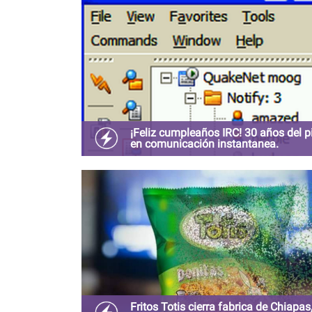
¡Feliz cumpleaños IRC! 30 años del p
en comunicación instantanea.
IRC: El padre de la mensajería instantánea esta
manteles largos
Fritos Totis cierra fabrica de Chiapas