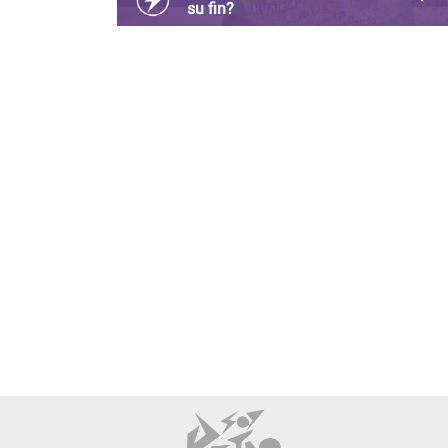
su fin?
Totis cierra su fabrica de chiapas, se especulan
marca esta en bancarrota