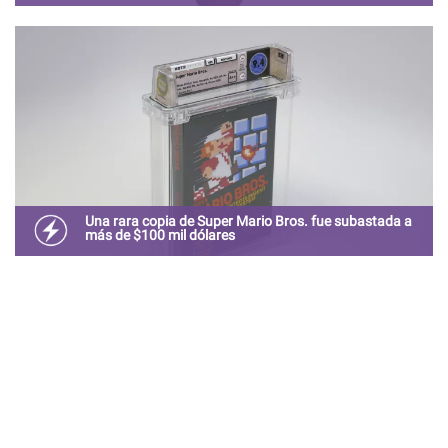
Los Goombas de Mario Bros siempre han tenido brazos,
pero no son como los imaginas
Una rara copia de Super Mario Bros. fue subastada a
más de $100 mil dólares
El cartucho era uno que estuvo disponible en Nueva York
y Los Ángeles hacer pruebas previo al lanzamiento del
NES.