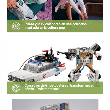
PUMA y MTV colaboran en una colección
inspirada en la cultura pop
MTV y Puma han representado la cultura y el estilo
de la calle durante generaciones, y esta colaboración
reúne a la perfección estas dos marcas icónicas
Crossover de Ghostbusters y Transformers en
cómic… Próximamente
El escritor aclaró que no sabe si IDW quiera spoilers,
así que no revelará el título y otros detalles, hasta
tener el visto bueno.