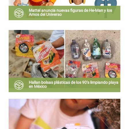
Mattel anuncia nuevas figuras de He-Man y los
Amos del Universo
La colección se presentará en la Comic-Con 2019 y
está inspirada en la línea original.
Hallan bolsas plásticas de los 90’s limpiando playa
en México
El mensaje no es nostálgico sino preocupante. Por
flojera de botar un desperdicio donde deber ser
puede tardar 150 años en degradarse.