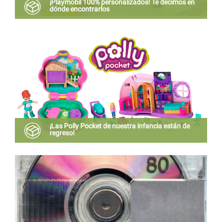
¡Playmobil 100% personalizados! Te decimos en
dónde encontrarlos
Cada una de estas figuras es hecha a mano. Son
artesanías 100% mexicanas, únicas y hacerlas tiene
su chiste.
¡Las Polly Pocket de nuestra infancia están de
regreso!
Las pequeñas figuras “Polly Pocket” vuelven al
mercado con nuevos productos muy parecidos a los
de los 90’s