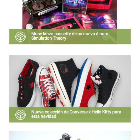
Muse lanza cassette de su nuevo álbum:
Simulation Theory
La banda británica retoma elementos de la década de
los 80 en su nuevo disco.
Nueva colección de Converse x Hello Kitty para
esta navidad
Viene en nuevos colores y diferentes estampados a
los que vimos en el verano pasado, que podría ir muy
ad hoc a la época navideña.