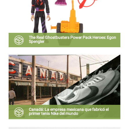
The Real Ghostbusters Power Pack Heroes: Egon
Spengler
The Real Ghostbusters Power Pack Heroes: Egon
Spengler Figura de accion $ 500
Canadá: La empresa mexicana que fabricó el
primer tenis Nike del mundo
¿Sabía que el primer zapato con la marca “Nike” fue
fabricado en Guadalajara?