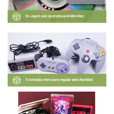
En Japón aún se produce el Mini-Disc
El Mini Disco de la época de los 90’s aún no ha
muerto, sigue vigente en el lugar en donde este
formato nació.
5 consolas retro para regalar esta Navidad
Esas consolas con las que jugábamos hasta no hace
mucho ya son objetos para coleccionistas, por lo
que se revalorizan y cobran un nuevo valor.