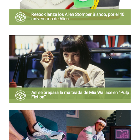
Reebok lanza los Alien Stomper Bishop, por el 40
aniversario de Alien
El número de pares disponibles en Latinoamérica
será limitado.
Así se prepara la malteada de Mia Wallace en “Pulp
Fiction”
Te dejamos el video de la receta para que lo prepares
en tu casa.