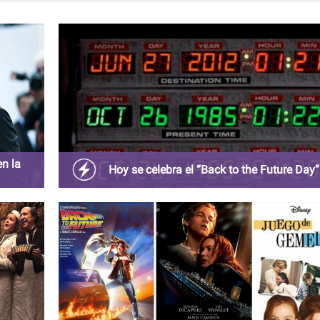
en la
Hoy se celebra el “Back to the Future Day”
n redes
Fanáticos de la saga de ciencia ficción celebran la f
en la que Marty McFly viajó al futuro.