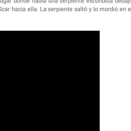
 lugar dónde había una serpiente escondida debaj
car hacia ella. La serpiente saltó y lo mordió en e