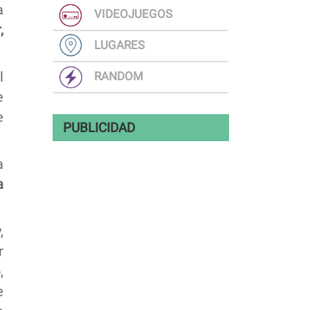
a
VIDEOJUEGOS
,
LUGARES
RANDOM
l
e
e
PUBLICIDAD
a
a
,
r
,
e