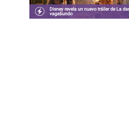
Disney revela un nuevo tráiler de La da
vagabundo
El filme en “live action” se estrenará en la plataf
Disney+ en noviembre próximo.