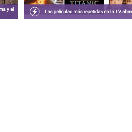
ma y el
Las películas más repetidas en la TV abie
orma
Hace algunos años nos teníamos que conformar co
ver películas repetidas una y otra vez en televisión
abierta.