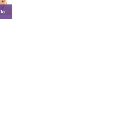
rta
n