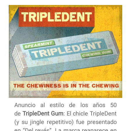
Anuncio al estilo de los años 50
de
TripleDent Gum
: El chicle TripleDent
(y su jingle repetitivo) fue presentado
en “Del revés”. La marca reaparece en