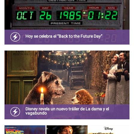
Hoy se celebra el “Back to the Future Day”
Fanáticos de la saga de ciencia ficción celebran la fecha
en la que Marty McFly viajó al futuro.
Disney revela un nuevo tráiler de La dama y el
vagabundo
El filme en “live action” se estrenará en la plataforma
Disney+ en noviembre próximo.