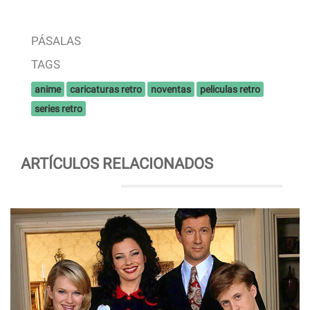
PÁSALAS
TAGS
anime
caricaturas retro
noventas
peliculas retro
series retro
ARTÍCULOS RELACIONADOS