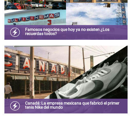
Famosos negocios que hoy ya no existen ¿Los
recuerdas todos?
Tal vez recuerdes haber ido cuando eras niño a estos
lugares, o tal vez los viste anunciados en la televisión, o
incluso tal vez trabajaste en alguno de estos negocios.
Canadá: La empresa mexicana que fabricó el primer
tenis Nike del mundo
¿Sabía que el primer zapato con la marca “Nike” fue
fabricado en Guadalajara?