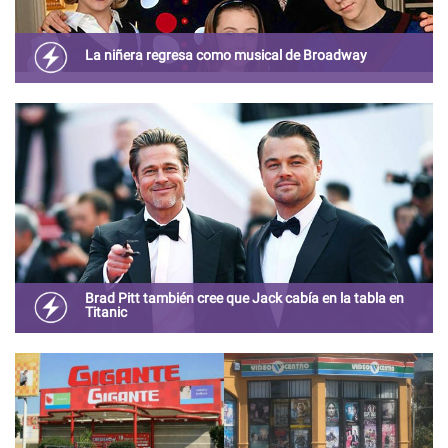
La niñera regresa como musical de Broadway
Después de varias décadas, La Niñera será adaptada a un
musical con Fran Drescher como escritora.
Brad Pitt también cree que Jack cabía en la tabla en
Titanic
La broma de Bradd Pitt se convirtió en tenencia en redes
sociales y los fans agradecieron la referencia.