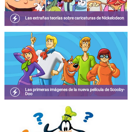
Las extrañas teorías sobre caricaturas de Nickelodeon
En muchas caricaturas habían detalles que no eran
conocidos por todas y que seguro te harán ver estos
dibujos de otra manera.
Las primeras imágenes de la nueva película de Scooby-
Doo
La nueva película contará los inicios, donde Scooby y
Shaggy se convierten en los mejores cazadores de
crímenes.