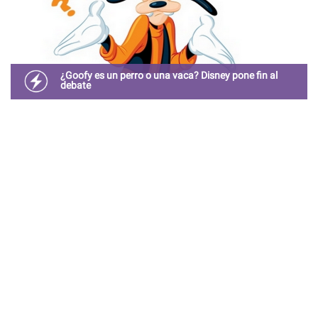
¿Goofy es un perro o una vaca? Disney pone fin al
debate
Goofy fue tendencia en redes sociales y ahora Disney por
fin reveló su verdadera identidad.