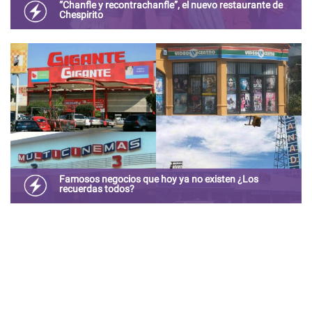
“Chanfle y recontrachanfle”, el nuevo restaurante de
Chespirito
El primer restaurante y centro de entretenimiento
inspirado en los personajes de Chespirito llega en
Diciembre a Plaza Satélite.
Famosos negocios que hoy ya no existen ¿Los
recuerdas todos?
Tal vez recuerdes haber ido cuando eras niño a estos
lugares, o tal vez los viste anunciados en la televisión, o
incluso tal vez trabajaste en alguno de estos negocios.