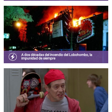
Los años pasan y aunque no lo quieras nos vamos
“aseñorando” cada día más. Aquí te dejamos algunas
pruebas de ello.
A dos décadas del incendio del Lobohombo, la
impunidad de siempre
La noche del 20 de octubre del año dos mil, un corto
circuito inició el fuego y en pocos minutos, la selva de
plástico con la que fue adornado el local, permitió que el
siniestro se saliera de control.