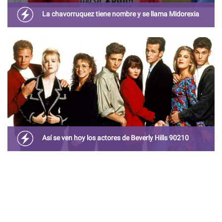
La chavorruquez tiene nombre y se llama Midorexia
La Mirodexia afecta a las personas de edad madura ya
que los hace actuar y comportarse como si fueran
jóvenes, sin embargo, este trastorno podría terminar en
una depresión.
Así se ven hoy los actores de Beverly Hills 90210
A casi 30 años de la primer transmisión, te mostramos
cómo se ven actualmente estos antiguos ídolos
juveniles.