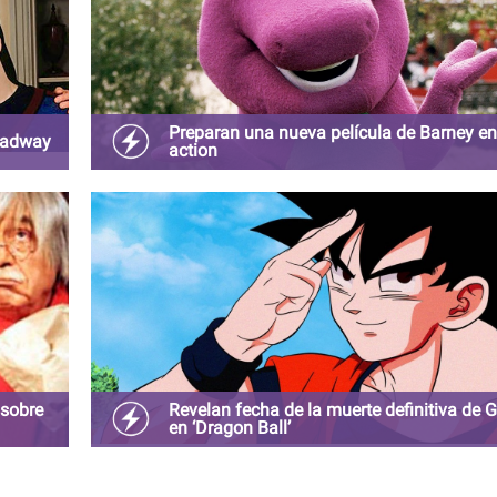
Preparan una nueva película de Barney en 
oadway
action
ada a
Por fin volveremos a cantar “Te quiero yo y tú a mí,
somos una familia feliz”.
 sobre
Revelan fecha de la muerte definitiva de 
en ‘Dragon Ball’
dia
El entrañable personaje de la saga pierde la vida se
as en
la cronología escrita por Akira Toriyama.