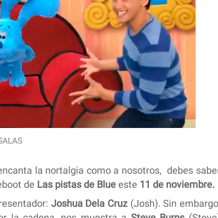
SALAS
 encanta la nortalgia como a nosotros, debes sabe
reboot de
Las pistas de Blue
este
11 de noviembre.
presentador:
Joshua Dela Cruz
(Josh). Sin embargo
or la cadena,
nos muestra a
Steve Burns
(Steve