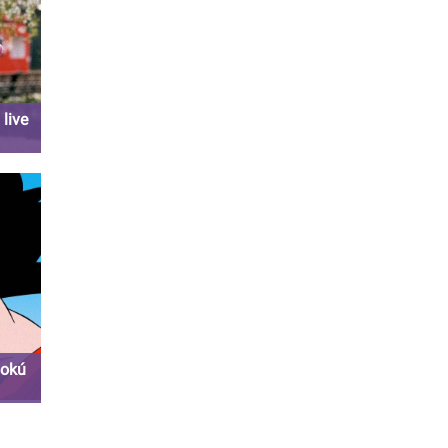
live
Gokú
gún