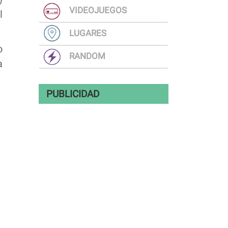
VIDEOJUEGOS
l
LUGARES
o
RANDOM
a
PUBLICIDAD