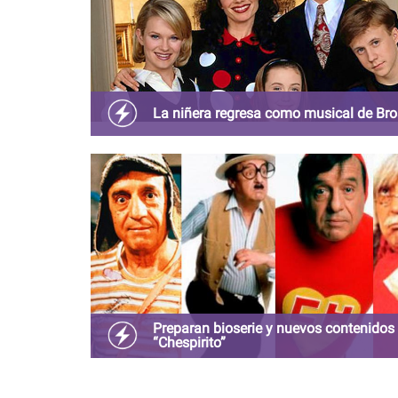
La niñera regresa como musical de Br
Después de varias décadas, La Niñera será adapt
un musical con Fran Drescher como escritora.
Preparan bioserie y nuevos contenidos
“Chespirito”
Según The Hollywood Reporter, el “Chespirito Me
Universe” incluirá películas y animaciones basad