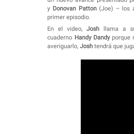
y
Donovan
Patton
(Joe) – los a
primer episodio.
En el video,
Josh
llama a su
cuaderno
Handy Dandy
porque n
averiguarlo,
Josh
tendrá que juga