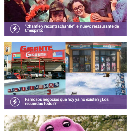
“Chanfle y recontrachanfle”, el nuevo restaurante de
Chespirito
El primer restaurante y centro de entretenimiento
inspirado en los personajes de Chespirito llega en
Diciembre a Plaza Satélite.
Famosos negocios que hoy ya no existen ¿Los
recuerdas todos?
Tal vez recuerdes haber ido cuando eras niño a estos
lugares, o tal vez los viste anunciados en la televisión, o
incluso tal vez trabajaste en alguno de estos negocios.