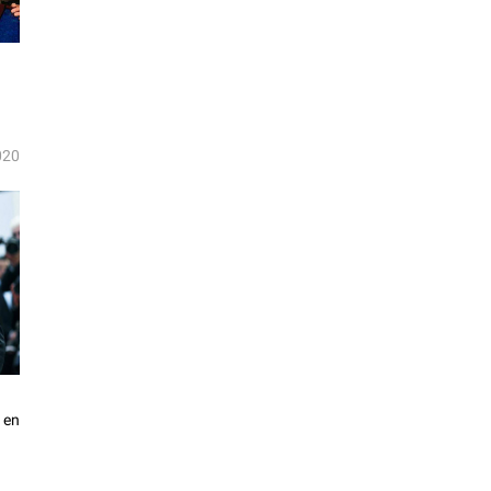
020
 en