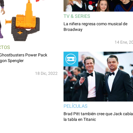
TV & SERIES
La niñera regresa como musical de
Broadway
14 Ene, 2
CTOS
 Ghostbusters Power Pack
Egon Spengler
18 Dic, 2022
PELÍCULAS
Brad Pitt también cree que Jack cabía
la tabla en Titanic