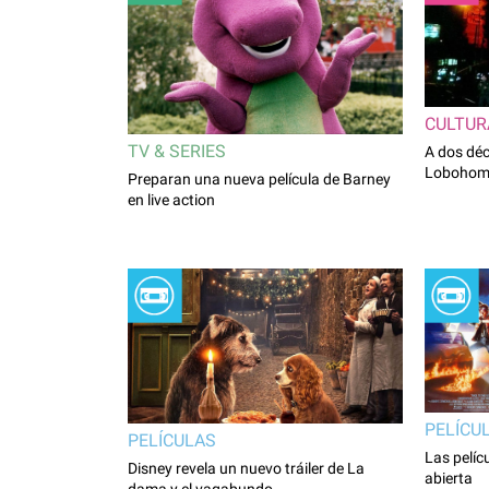
CULTUR
TV & SERIES
A dos déc
Lobohomb
Preparan una nueva película de Barney
en live action
PELÍCU
PELÍCULAS
Las pelíc
Disney revela un nuevo tráiler de La
abierta
dama y el vagabundo