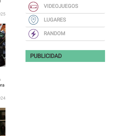
e
VIDEOJUEGOS
025
LUGARES
RANDOM
PUBLICIDAD
a
era
024