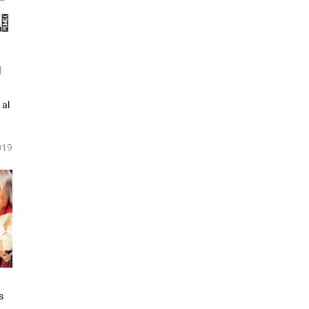
 al
019
s