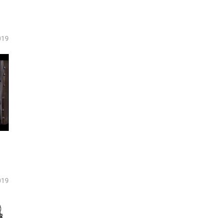
019
019