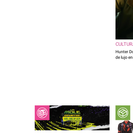
CULTUR
Hunter D
de lujo e