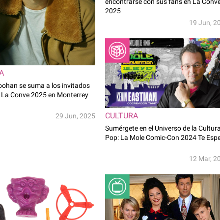
encontrarse con sus fans en La Conv
2025
19 Jun, 2
A
oohan se suma a los invitados
n La Conve 2025 en Monterrey
CULTURA
29 Jun, 2025
Sumérgete en el Universo de la Cultur
Pop: La Mole Comic-Con 2024 Te Esp
12 Mar, 2