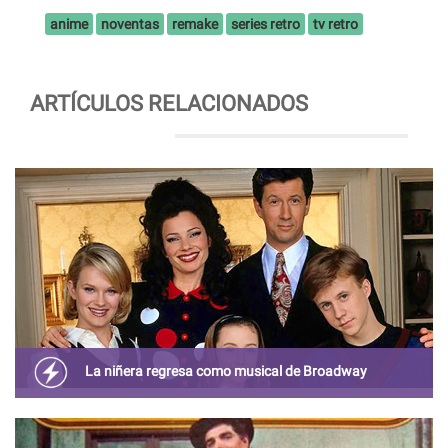
anime
noventas
remake
series retro
tv retro
ARTÍCULOS RELACIONADOS
La niñera regresa como musical de Broadway
Después de varias décadas, La Niñera será adaptada a un
musical con Fran Drescher como escritora.