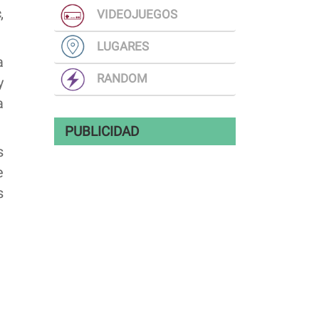
c
,
VIDEOJUEGOS
LUGARES
a
RANDOM
y
a
PUBLICIDAD
s
e
s