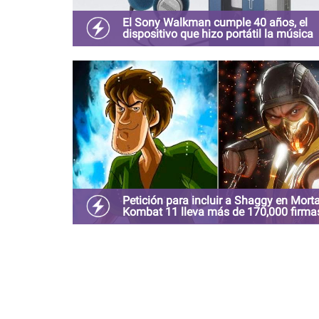
El Sony Walkman cumple 40 años, el
dispositivo que hizo portátil la música
Antes de las plataformas musicales como Spotif
Apple Music existió el Walkman de Sony, que hoy
cumple 40 años.
Petición para incluir a Shaggy en Morta
Kombat 11 lleva más de 170,000 firma
El inseparable amigo de Scooby Doo es aclamad
los fanáticos para poder disputar algunos rounds 