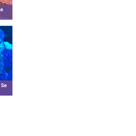
ne
 21
 Se
el
ES