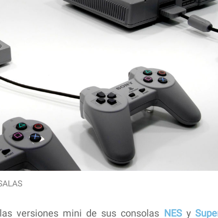
SALAS
as versiones mini de sus consolas
NES
y
Supe