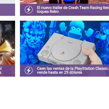
El nuevo trailer de Crash Team Racing tie
toques Retro
y o
Crash Team Racing Nitro Fueled estará disponible el
de junio para PS4, Xbox One y Nintendo Switch
l
Caen las ventas de la PlayStation Classic:
s
vende hasta en 25 dólares
o por
Sony ha pagado caro la cuestionable estrategia que
con él.
tuvo para lanzar su primera consola clásica e imitar 
éxito que tuvo Nintendo con NES Classic Mini y SN
Classic Mini